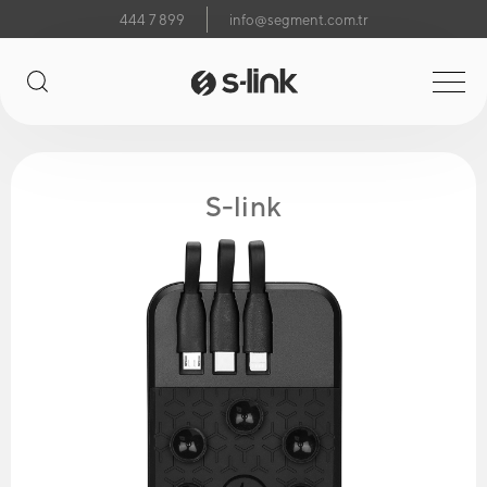
444 7 899
info@segment.com.tr
S-link