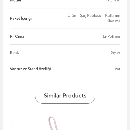
Model
IP-G14W
Ürün + Şarj Kablosu + Kullanım
Paket İçeriği
Klavuzu
Pil Cinsi
Li-Polimer
Renk
Siyah
Vantuz ve Stand özelliği
Var
Similar Products