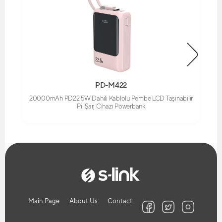
PD-M422
20000mAh PD22.5W Dahili Kablolu Pembe LCD Taşınabilir
Pil Şarj Cihazı Powerbank
Main Page
About Us
Contact