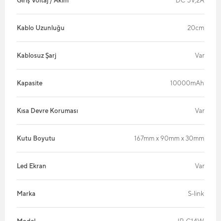
Giriş Voltaj / Akım
DC 5V,2A
Kablo Uzunluğu
20cm
Kablosuz Şarj
Var
Kapasite
10000mAh
Kısa Devre Koruması
Var
Kutu Boyutu
167mm x 90mm x 30mm
Led Ekran
Var
Marka
S-link