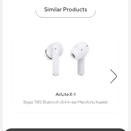
Similar Products
AirLite X-1
Beyaz TWS Bluetooth v5.4 In-ear Mikrofonlu Kulaklık