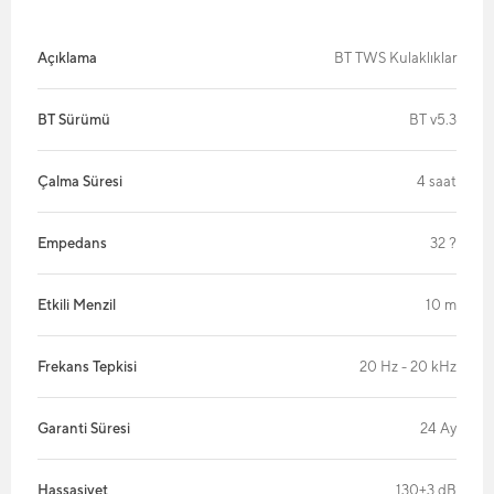
Açıklama
BT TWS Kulaklıklar
BT Sürümü
BT v5.3
Çalma Süresi
4 saat
Empedans
32 ?
Etkili Menzil
10 m
Frekans Tepkisi
20 Hz - 20 kHz
Garanti Süresi
24 Ay
Hassasiyet
130±3 dB