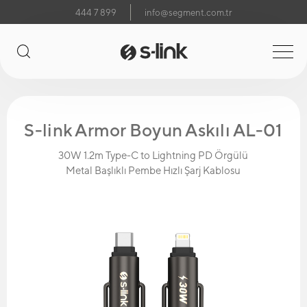
444 7 899
info@segment.com.tr
S-link Armor Boyun Askılı AL-01
30W 1.2m Type-C to Lightning PD Örgülü
Metal Başlıklı Pembe Hızlı Şarj Kablosu