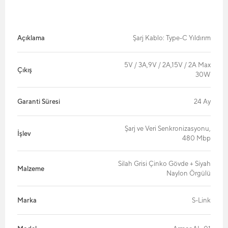
Açıklama
Şarj Kablo: Type-C Yıldırım
5V / 3A,9V / 2A,15V / 2A Max
Çıkış
30W
Garanti Süresi
24 Ay
Şarj ve Veri Senkronizasyonu,
İşlev
480 Mbp
Silah Grisi Çinko Gövde + Siyah
Malzeme
Naylon Örgülü
Marka
S-Link