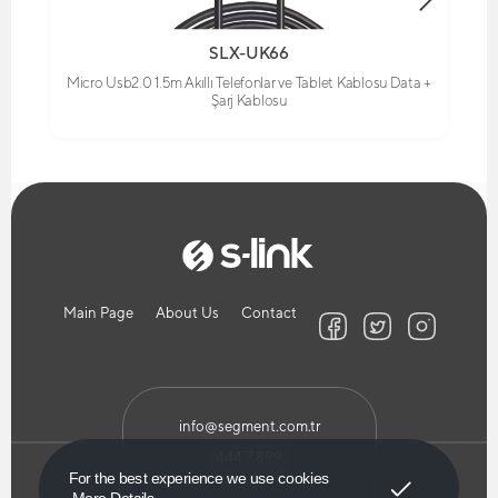
SLX-UK66
Micro Usb2.0 1.5m Akıllı Telefonlar ve Tablet Kablosu Data +
Şarj Kablosu
Main Page
About Us
Contact
info@segment.com.tr
444 7 899
Got It!
For the best experience we use cookies
More Details