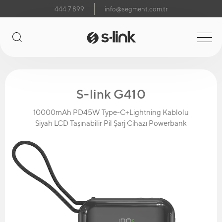
444 7 899
info@segment.com.tr
S-link G410
10000mAh PD45W Type-C+Lightning Kablolu
Siyah LCD Taşınabilir Pil Şarj Cihazı Powerbank