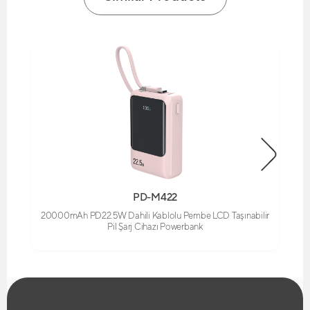
PD-M422
20000mAh PD22.5W Dahili Kablolu Pembe LCD Taşınabilir
Pil Şarj Cihazı Powerbank