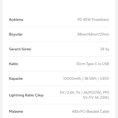
Açıklama
PD 45W Powerbank
Boyutlar
88mm*68mm*27mm
Garanti Süresi
24 Ay
Kablo
30cm Type-C to USB
Kapasite
10000mAh / 38.5Wh / 3.85V
5V / 2.4A, 9V / 3A(PD27W), PPS
Lightning Kablo Çıkışı
5V-11V 3A (33W)
Malzeme
ABS+PC+Braided Cable