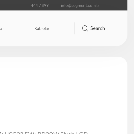
444 7 899
info@segment.com.tr
Search
arı
Kablolar