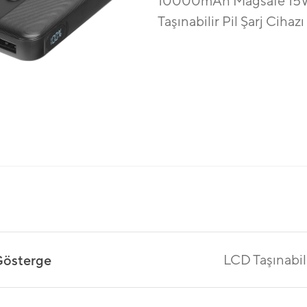
10000mAh Magsafe 15
Taşınabilir Pil Şarj Ciha
LCD Taşınabil
österge