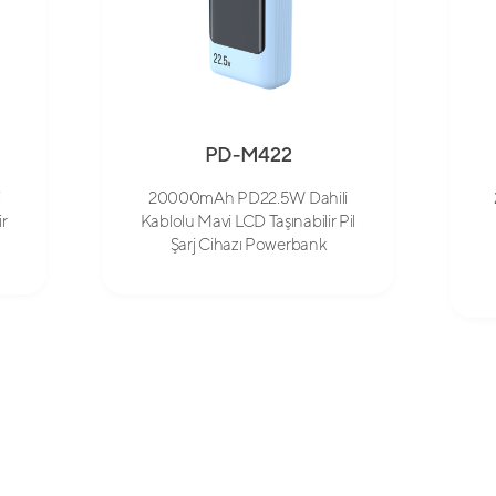
PD-M422
i
20000mAh PD22.5W Dahili
ir
Kablolu Mavi LCD Taşınabilir Pil
Şarj Cihazı Powerbank