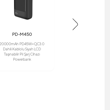
PD-M450
TF-P620
20000mAh PD45W+QC3.0
20000mAh PD22.5W 
Dahili Kablolu Siyah LCD
Kablolu Gri TFT Ek
Taşınabilir Pil Şarj Cihazı
Taşınabilir Şarj Ci
Powerbank
Powerbank