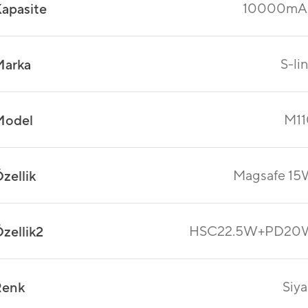
10000mA
apasite
S-li
Marka
M11
Model
Magsafe 1
zellik
HSC22.5W+PD20
zellik2
Siy
Renk