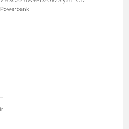
W HSC22.5W+PD20W Siyah LCD
zı Powerbank
ir