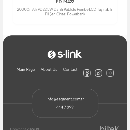
PD-M422
20000mAh PD22.5W Dahili Kablolu Pembe LCD Taşınabilir
Pil Şarj Cihazı Powerbank
Main Page
About Us
Contact
info@segment.com.tr
444 7 899
Copyright 2026 ®