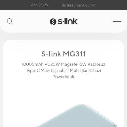
444 7 899
info@segment.com.tr
S-link MG311
10000mAh PD20W Magsafe 15W Kablosuz
Type-C Mavi Taşınabilir Metal Şarj Cihazı
Powerbank