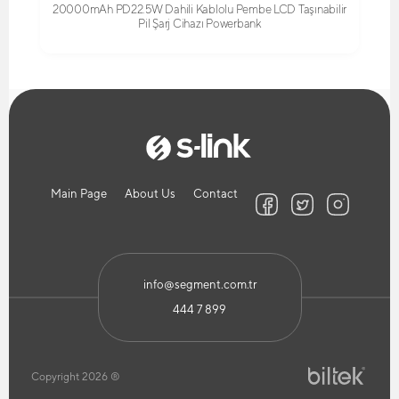
20000mAh PD22.5W Dahili Kablolu Pembe LCD Taşınabilir
Pil Şarj Cihazı Powerbank
Main Page
About Us
Contact
info@segment.com.tr
444 7 899
Copyright 2026 ®