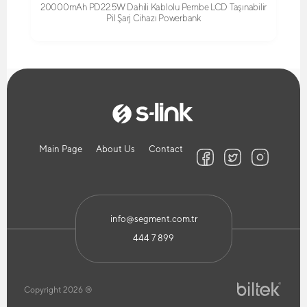
20000mAh PD22.5W Dahili Kablolu Pembe LCD Taşınabilir
Pil Şarj Cihazı Powerbank
Main Page
About Us
Contact
info@segment.com.tr
444 7 899
Copyright 2026 ®