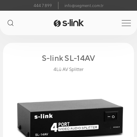
444 7 899
info@segment.com.tr
S-link SL-14AV
4Lü AV Splitter