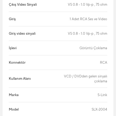
Çıkış Video Sinyali
VS 0.8 - 1.0 Vp-p , 75 ohm
Giriş
1 Adet RCA Ses ve Video
Giriş video sinyali
VS 0.8 - 1.0 Vp-p , 75 ohm
İşlevi
Görüntü Çoklama
Konnektör
RCA
VCD / DVDden gelen sinyalı
Kullanım Alanı
çoklama
Marka
S-Link
Model
SLX-2004