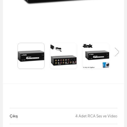
Çıkış
4 Adet RCA Ses ve Video