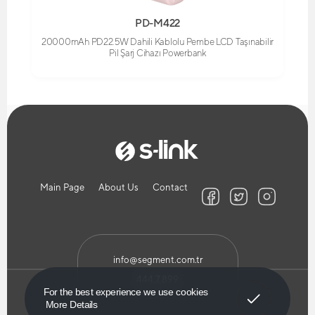
PD-M422
20000mAh PD22.5W Dahili Kablolu Pembe LCD Taşınabilir
Pil Şarj Cihazı Powerbank
Main Page
About Us
Contact
info@segment.com.tr
444 7 899
Got It!
For the best experience we use cookies
More Details