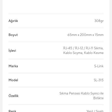
Ağırlık
308gr
Boyut
65mm x 200mm x 15mm
RJ-45 / RJ-12 / RJ-11 Sıkma,
İşlevi
Kablo Soyma, Kablo Kesme
Marka
S-Link
Model
SL-315
Sıkma Pensesi Kablo Sıyırıcı ile
Özellik
Birlikte
Renk
Yeşil / Siyah