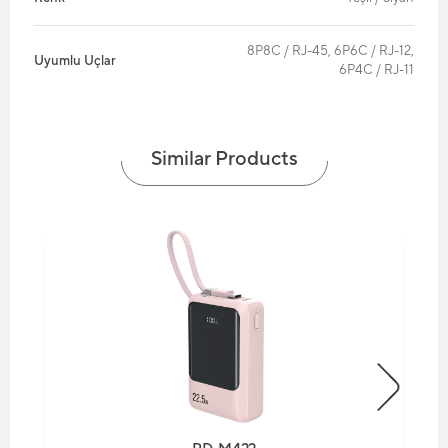
8P8C / RJ-45, 6P6C / RJ-12,
Uyumlu Uçlar
6P4C / RJ-11
Similar Products