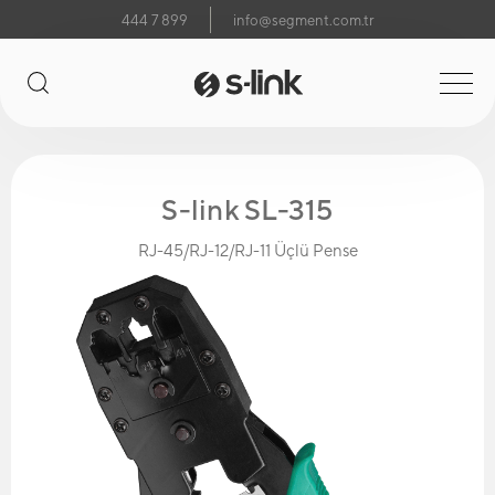
444 7 899
info@segment.com.tr
S-link SL-315
RJ-45/RJ-12/RJ-11 Üçlü Pense