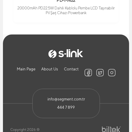
PD-M422
20000mAh PD22.5W Dahili Kablolu Pembe LCD Taşınabilir
Pil Şarj Cihazı Powerbank
Main Page
About Us
Contact
info@segment.com.tr
444 7 899
Copyright 2026 ®