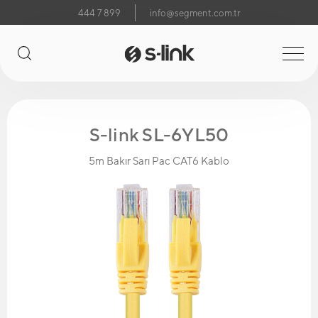
444 7 899
info@segment.com.tr
S-link SL-6YL50
5m Bakır Sarı Pac CAT6 Kablo