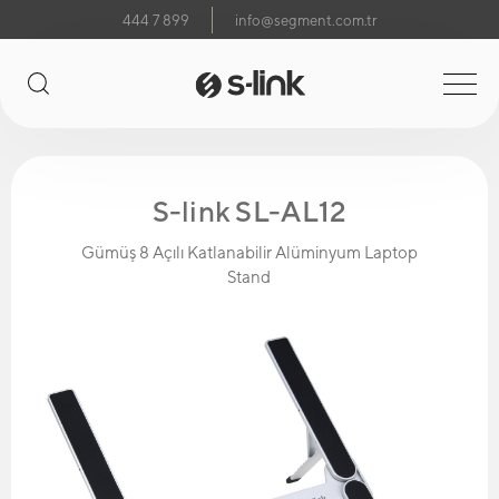
444 7 899
info@segment.com.tr
S-link SL-AL12
Gümüş 8 Açılı Katlanabilir Alüminyum Laptop
Stand