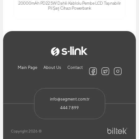
20000mAh PD22.5W Dahili Kablolu Pembe LCD Taşınabilir
Pil Şarj Cihazı Powerbank
Main Page
About Us
Contact
info@segment.com.tr
444 7 899
Copyright 2026 ®