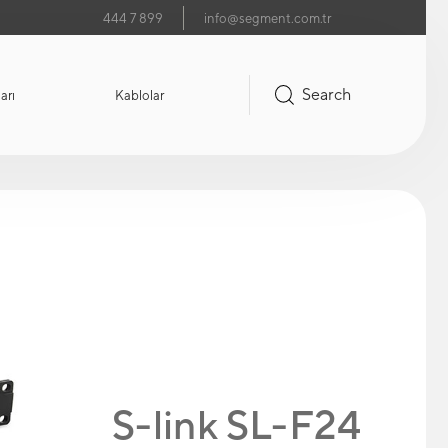
444 7 899
info@segment.com.tr
Search
arı
Kablolar
S-link SL-F24