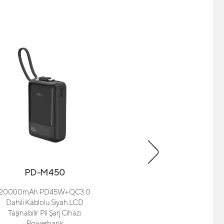
PD-M450
SL-WC18
20000mAh PD45W+QC3.0
Magsafe Cüzdan S
Dahili Kablolu Siyah LCD
Taşınabilir Pil Şarj Cihazı
Powerbank