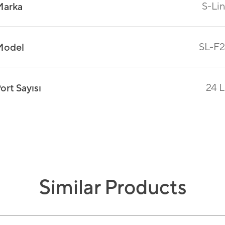
S-Li
Marka
SL-F
Model
24 
ort Sayısı
Similar Products