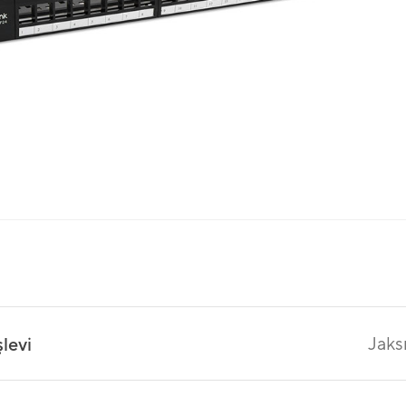
Jaks
şlevi