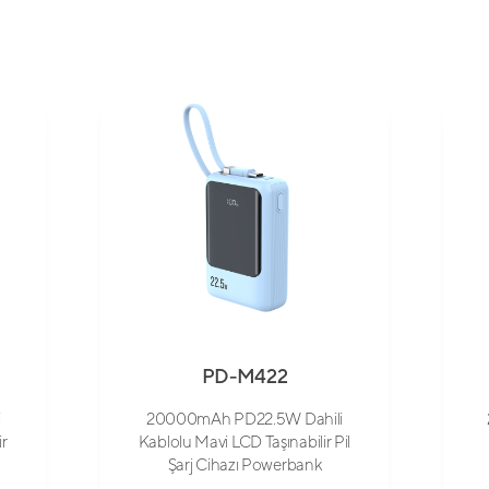
PD-M422
i
20000mAh PD22.5W Dahili
ir
Kablolu Mavi LCD Taşınabilir Pil
Şarj Cihazı Powerbank