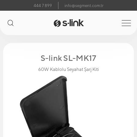
444 7 899
info@segment.com.tr
S-link SL-MK17
60W Kablolu Seyahat Şarj Kiti