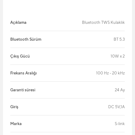
Açıklama
Bluetooth TWS Kulaklık
Bluetooth Sürüm
BT 5.3
Çıkış Gücü
10W x 2
Frekans Aralığı
100 Hz - 20 kHz
Garanti süresi
24 Ay
Giriş
DC 5V,1A
Marka
S-link