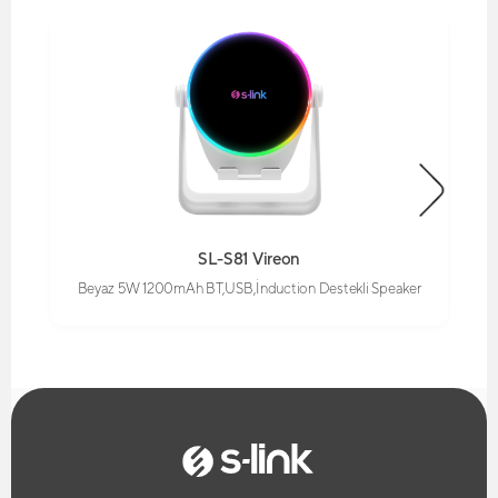
SL-S81 Vireon
Beyaz 5W 1200mAh BT,USB,İnduction Destekli Speaker