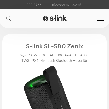
444 7 899
info@segment.com.tr
S-link SL-S80 Zenix
Siyah 20W 1800mAh + 1800mAh TF-AUX-
TWS-IPX6 Mıknatıslı Bluetooth Hoparlör