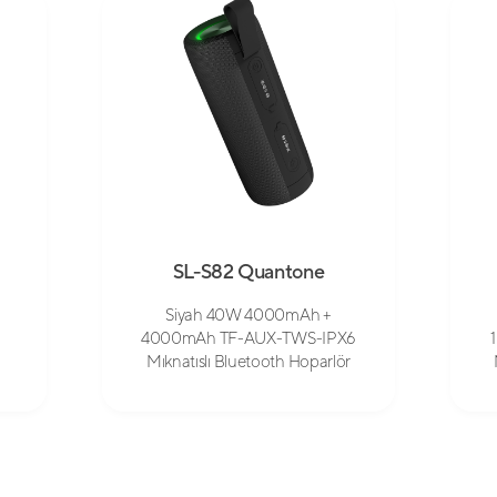
SL-S82 Quantone
Siyah 40W 4000mAh +
4000mAh TF-AUX-TWS-IPX6
Mıknatıslı Bluetooth Hoparlör