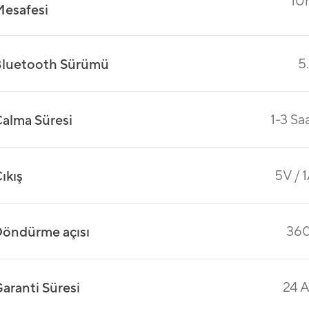
10
esafesi
5
luetooth Sürümü
1-3 Sa
alma Süresi
5V / 
ıkış
360
öndürme açısı
24 
aranti Süresi