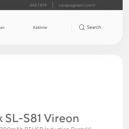
444 7 899
info@segment.com.tr
Search
arı
Kablolar
k SL-S81 Vireon