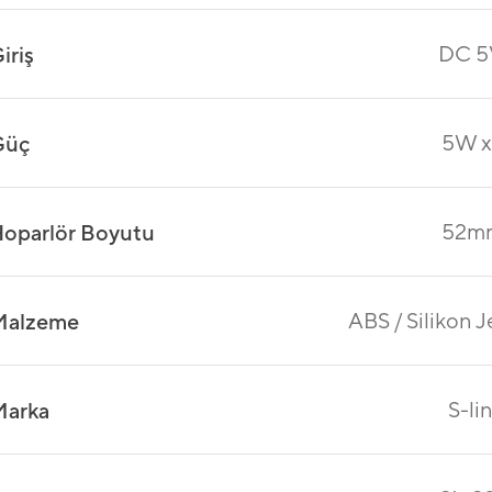
DC 5
iriş
5W x
Güç
52m
oparlör Boyutu
ABS / Silikon J
Malzeme
S-li
Marka