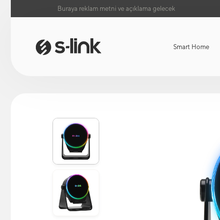
Buraya reklam metni ve açıklama gelecek
Smart Home