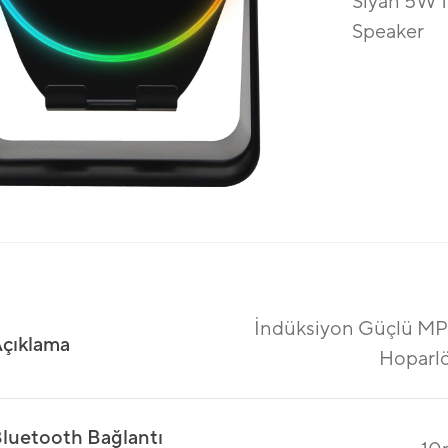
Siyah 5W 
Speaker
İndüksiyon Güçlü M
çıklama
Hoparl
luetooth Bağlantı