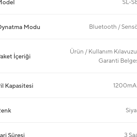
SL-S
Model
Bluetooth / Sens
Oynatma Modu
Ürün / Kullanım Kılavuzu
aket İçeriği
Garanti Belge
1200mA
il Kapasitesi
Siy
Renk
3 Sa
arj Süresi