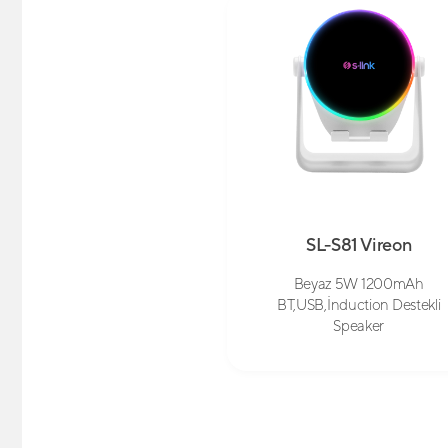
SL-S81 Vireon
Beyaz 5W 1200mAh
BT,USB,İnduction Destekli
Speaker