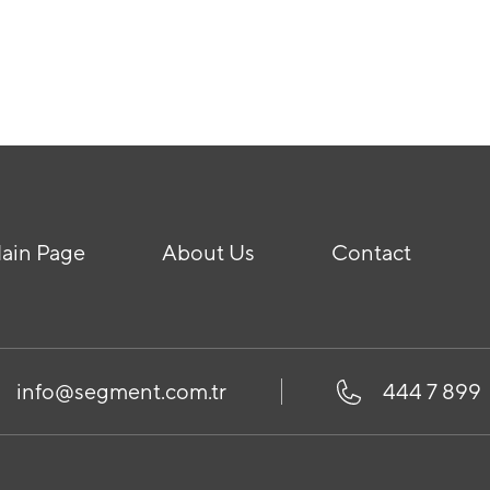
ain Page
About Us
Contact
info@segment.com.tr
444 7 899