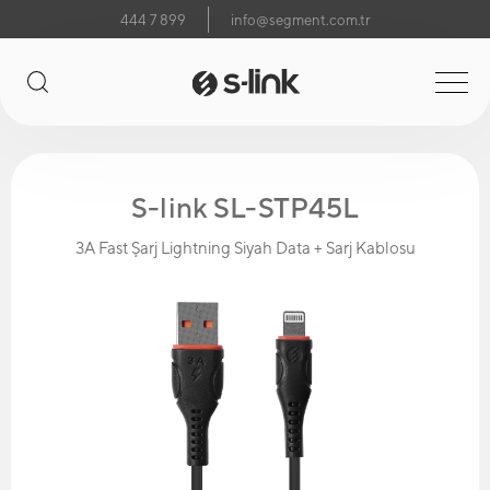
444 7 899
info@segment.com.tr
S-link SL-STP45L
3A Fast Şarj Lightning Siyah Data + Sarj Kablosu