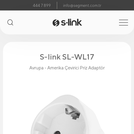
444 7 899
info@segment.com.tr
S-link SL-WL17
Avrupa - Amerika Çevirici Priz Adaptör