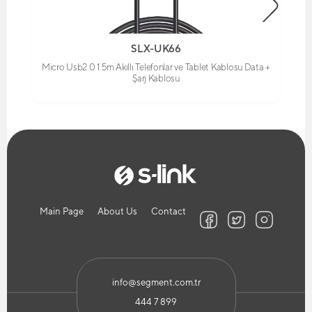
SLX-UK66
Micro Usb2.0 1.5m Akıllı Telefonlar ve Tablet Kablosu Data +
Şarj Kablosu
Main Page
About Us
Contact
info@segment.com.tr
444 7 899