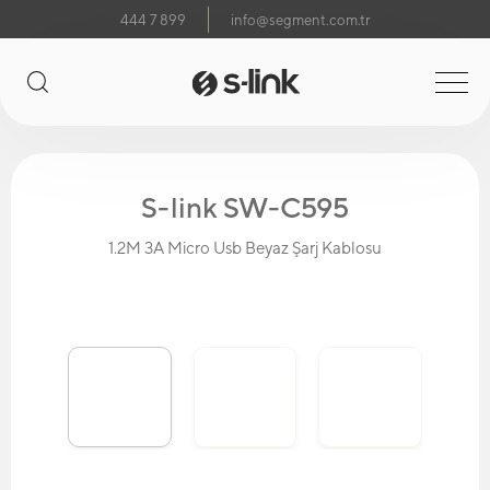
444 7 899
info@segment.com.tr
S-link SW-C595
1.2M 3A Micro Usb Beyaz Şarj Kablosu