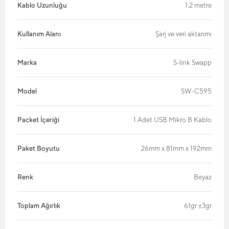
Kablo Uzunluğu
1.2 metre
Kullanım Alanı
Şarj ve veri aktarımı
Marka
S-link Swapp
Model
SW-C595
Packet İçeriği
1 Adet USB Mikro B Kablo
Paket Boyutu
26mm x 81mm x 192mm
Renk
Beyaz
Toplam Ağırlık
61gr ±3gr