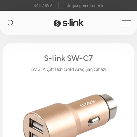
444 7 899
info@segment.com.tr
S-link SW-C7
5V 3.1A Çift Usb Gold Araç Şarj Cihazı