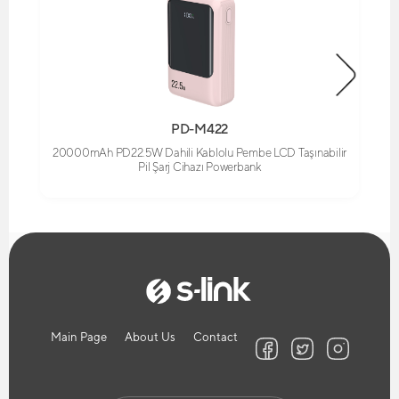
PD-M422
20000mAh PD22.5W Dahili Kablolu Pembe LCD Taşınabilir
Pil Şarj Cihazı Powerbank
Main Page
About Us
Contact