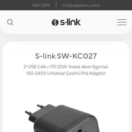
444 7 899
info@segment.com.tr
S-link SW-KC027
2*USB 2.4A + PD 20W Yedek Akım Sigortalı
100-240V Universal Çevirici Priz Adaptör