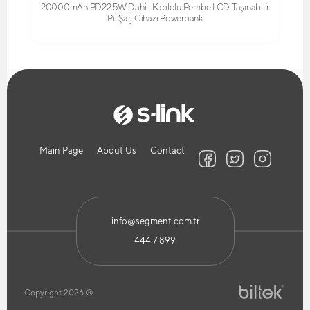
20000mAh PD22.5W Dahili Kablolu Pembe LCD Taşınabilir
Pil Şarj Cihazı Powerbank
Main Page
About Us
Contact
info@segment.com.tr
444 7 899
Copyright 2026 ®