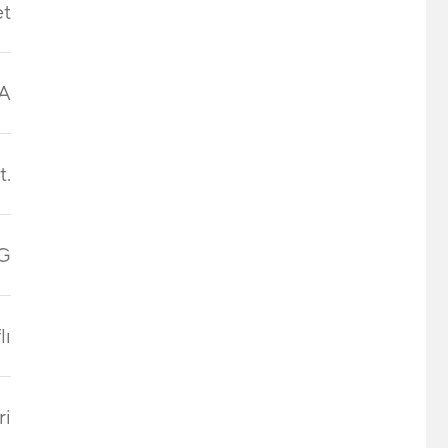
et
4A
t.
G
lı
ri