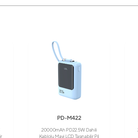
PD-M422
i
20000mAh PD22.5W Dahili
ir
Kablolu Mavi LCD Taşınabilir Pil