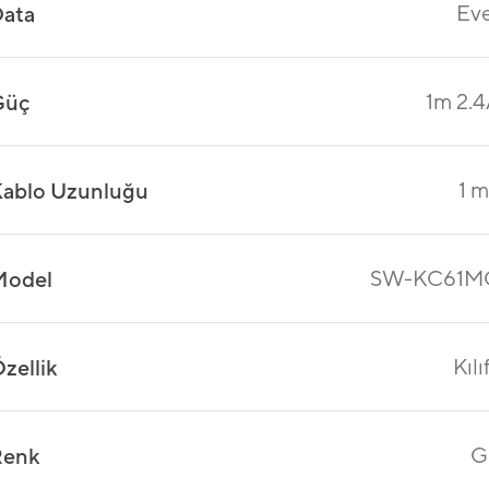
Ev
ata
1m 2.
Güç
1 m
ablo Uzunluğu
SW-KC61M
Model
Kılıf
zellik
G
Renk