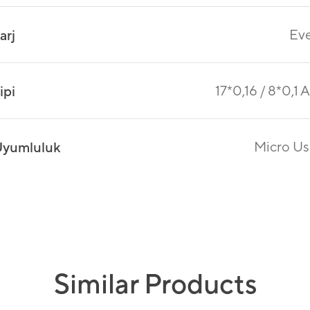
Ev
arj
17*0,16 / 8*0,1 
ipi
Micro U
yumluluk
Similar Products