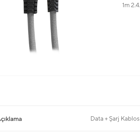
1m 2.4
Data + Şarj Kablo
çıklama