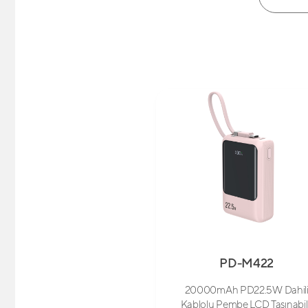
PD-M422
20000mAh PD22.5W Dahil
Kablolu Pembe LCD Taşınabil