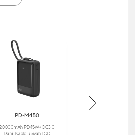
PD-M450
SL-WC18
20000mAh PD45W+QC3.0
Magsafe Cüzdan S
Dahili Kablolu Siyah LCD