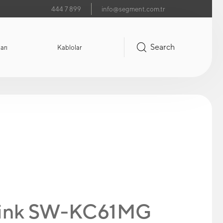
444 7 899
info@segment.com.tr
Search
arı
Kablolar
link SW-KC61MG