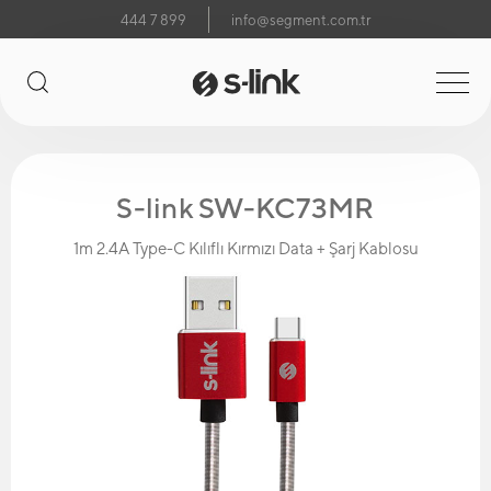
444 7 899
info@segment.com.tr
S-link SW-KC73MR
1m 2.4A Type-C Kılıflı Kırmızı Data + Şarj Kablosu