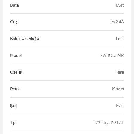
Data
Evet
Güç
1m 2.4A
Kablo Uzunluğu
1 mt.
Model
SW-KC73MR
Özellik
Kılıflı
Renk
Kırmızı
Şarj
Evet
Tipi
17*0,16 / 8*0,1 AL