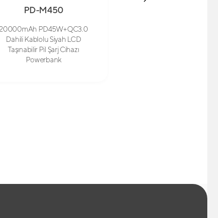
PD-M450
SL-WC18
20000mAh PD45W+QC3.0
Magsafe Cüzdan S
Dahili Kablolu Siyah LCD
Taşınabilir Pil Şarj Cihazı
Powerbank