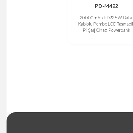
PD-M422
20000mAh PD22.5W Dahil
Kablolu Pembe LCD Taşınabil
Pil Şarj Cihazı Powerbank