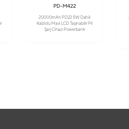
PD-M422
i
20000mAh PD22.5W Dahili
ir
Kablolu Mavi LCD Taşınabilir Pil
Şarj Cihazı Powerbank