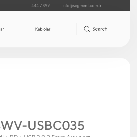
444 7 899
info@segment.com.tr
Search
arı
Kablolar
k SWV-USBC035