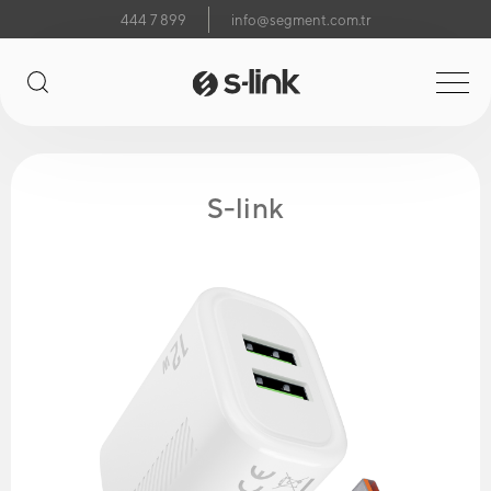
444 7 899
info@segment.com.tr
S-link