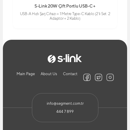
S-Link 20W Çift Portlu USB-C +
USB-A Hızlı Şarj Cihazı + 1 Metre Type-C Kablo (2’li Set: 2
Adaptör + 2 Kablo)
Main Page
About Us
Contact
info@segment.com.tr
444 7 899