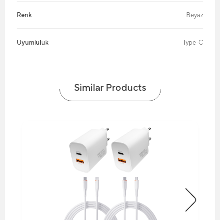
Renk
Beyaz
Uyumluluk
Type-C
Similar Products