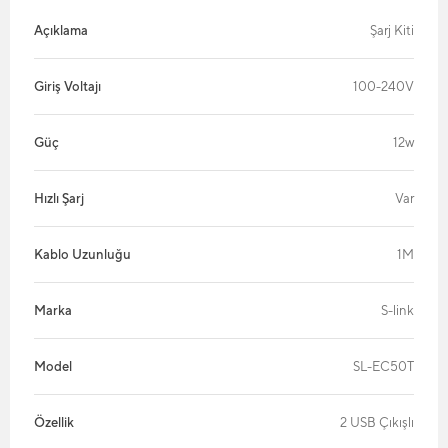
Açıklama
Şarj Kiti
Giriş Voltajı
100-240V
Güç
12w
Hızlı Şarj
Var
Kablo Uzunluğu
1M
Marka
S-link
Model
SL-EC50T
Özellik
2 USB Çıkışlı