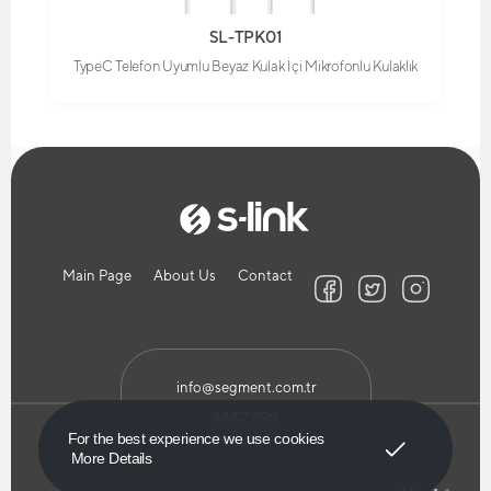
SL-TPK01
TypeC Telefon Uyumlu Beyaz Kulak İçi Mikrofonlu Kulaklık
Main Page
About Us
Contact
info@segment.com.tr
444 7 899
Got It!
For the best experience we use cookies
More Details