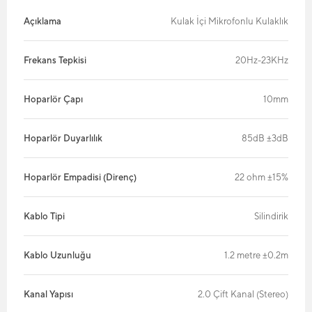
Açıklama
Kulak İçi Mikrofonlu Kulaklık
Frekans Tepkisi
20Hz-23KHz
Hoparlör Çapı
10mm
Hoparlör Duyarlılık
85dB ±3dB
Hoparlör Empadisi (Direnç)
22 ohm ±15%
Kablo Tipi
Silindirik
Kablo Uzunluğu
1.2 metre ±0.2m
Kanal Yapısı
2.0 Çift Kanal (Stereo)