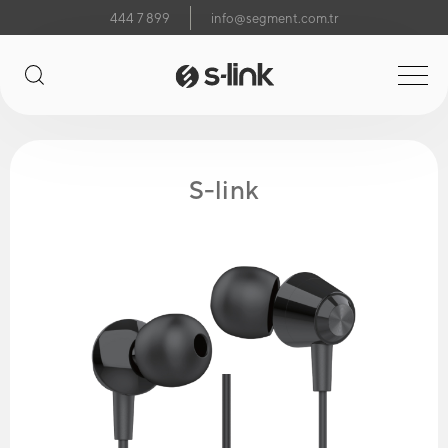
444 7 899
info@segment.com.tr
S-link