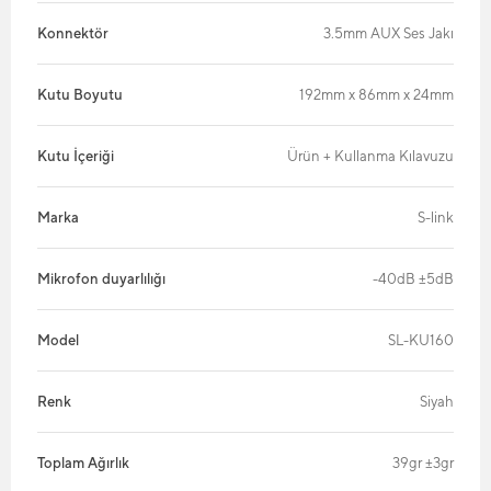
Konnektör
3.5mm AUX Ses Jakı
Kutu Boyutu
192mm x 86mm x 24mm
Kutu İçeriği
Ürün + Kullanma Kılavuzu
Marka
S-link
Mikrofon duyarlılığı
-40dB ±5dB
Model
SL-KU160
Renk
Siyah
Toplam Ağırlık
39gr ±3gr