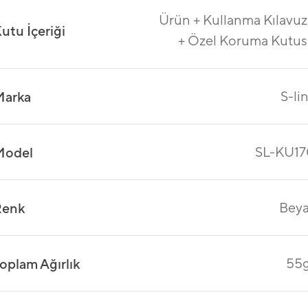
Ürün + Kullanma Kılavu
utu İçeriği
+ Özel Koruma Kutu
S-li
Marka
SL-KU17
Model
Bey
Renk
55
oplam Ağırlık