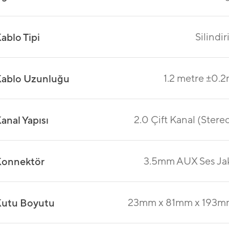
Silindir
ablo Tipi
1.2 metre ±0.
ablo Uzunluğu
2.0 Çift Kanal (Stere
anal Yapısı
3.5mm AUX Ses Ja
onnektör
23mm x 81mm x 193m
utu Boyutu