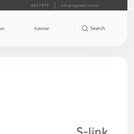
444 7 899
info@segment.com.tr
Search
arı
Kablolar
S-link