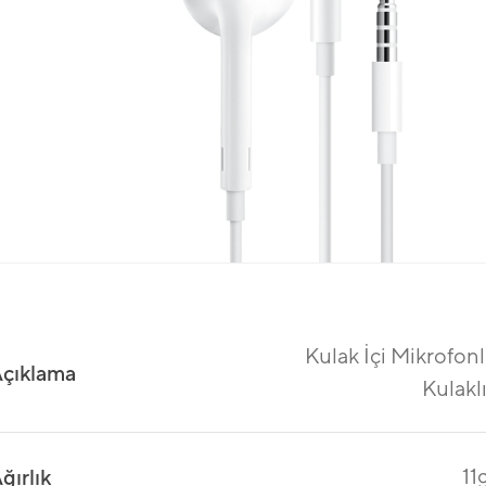
Kulak İçi Mikrofon
çıklama
Kulakl
11
ğırlık