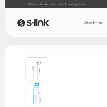
Buraya reklam metni ve açıklama gelecek
Smart Home