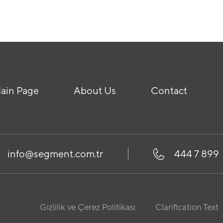
ain Page
About Us
Contact
info@segment.com.tr
444 7 899
Gizlilik ve Çerez Politikası
Clarification Text