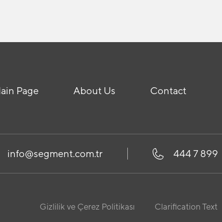
ain Page
About Us
Contact
info@segment.com.tr
444 7 899
Gizlilik ve Çerez Politikası
Clarification Text