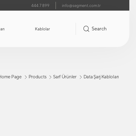
444 7 899
info@segment.com.tr
Search
arı
Kablolar
Home Page
Products
Sarf Ürünler
Data Şarj Kabloları