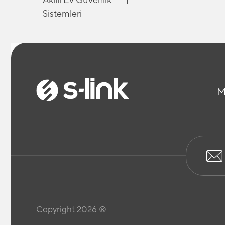
Sistemleri
Akıllı Ev Güvenlik
Sistemleri
M
Akıllı Ev Güvenlik
Sistemleri
Araç İçi Telefon
Tutucu
Bilgisayar Kabloları
Copyright 2026 ®