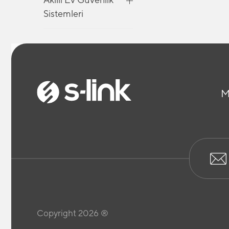
Sistemleri
Akıllı Ev Güvenlik
Sistemleri
M
Akıllı Ev Güvenlik
Sistemleri
Araç İçi Telefon
Tutucu
Bilgisayar Kabloları
Copyright 2026 ®