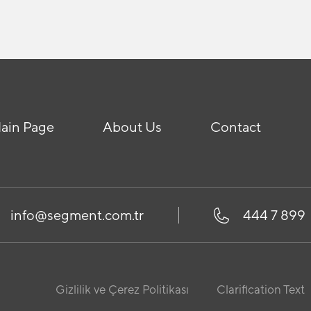
ain Page
About Us
Contact
info@segment.com.tr
444 7 899
Gizlilik ve Çerez Politikası
Clarification Text