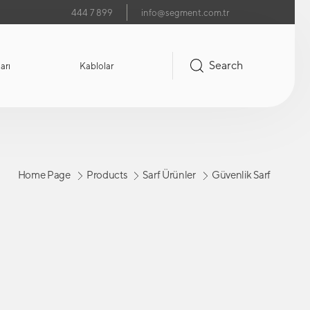
444 7 899
info@segment.com.tr
Search
arı
Kablolar
Home Page
Products
Sarf Ürünler
Güvenlik Sarf