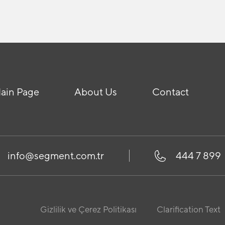
ain Page
About Us
Contact
info@segment.com.tr
444 7 899
Gizlilik ve Çerez Politikası
Clarification Text