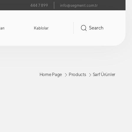
444 7 899
info@segment.com.tr
Search
arı
Kablolar
Home Page
Products
Sarf Ürünler