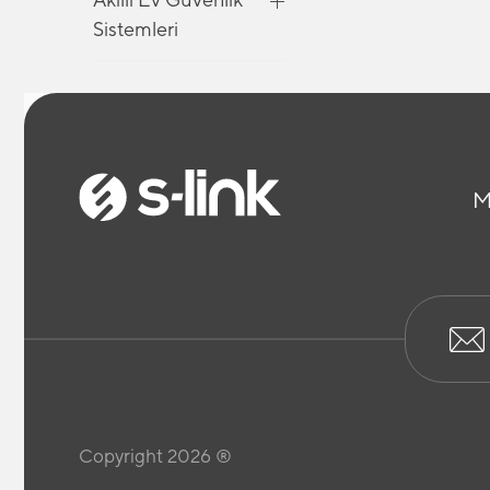
Sistemleri
Akıllı Ev Güvenlik
Sistemleri
M
Akıllı Ev Güvenlik
Sistemleri
Araç İçi Telefon
Tutucu
Bilgisayar Kabloları
Copyright 2026 ®