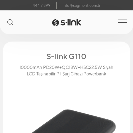
444 7 899
info@segment.com.tr
S-link G110
10000mAh PD20W+QC18W+HSC22.5W Siyah
LCD Taşınabilir Pil Şarj Cihazı Powerbank