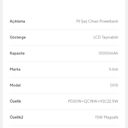
Açıklama
Pil Şarj Cihazı Powerbank
Gösterge
LCD Taşınabilir
Kapasite
10000mAh
Marka
S-link
Model
G110
Özellik
PD20W+QC18W+HSC22.5W
Özellik2
15W Magsafe