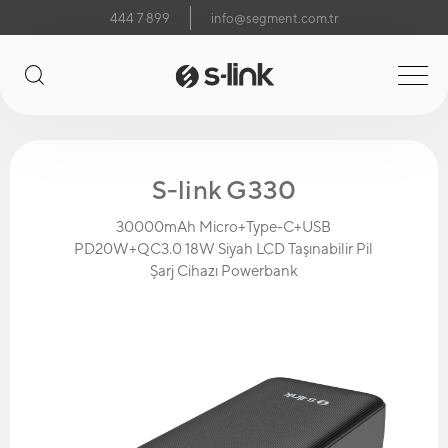
444 7 899
info@segment.com.tr
S-link G330
30000mAh Micro+Type-C+USB
PD20W+QC3.0 18W Siyah LCD Taşınabilir Pil
Şarj Cihazı Powerbank