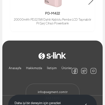
PD-M422
20000mAh PD22.5W Dahili Kablolu Pembe LCD Taşınabilir
Pil Şarj Cihazı Powerbank
Anasayfa
Hakkımızda
İletişim
Ürünler
info@segment.com.tr
444 7 899
Anladım!
Daha iyi bir deneyim için çerezleri