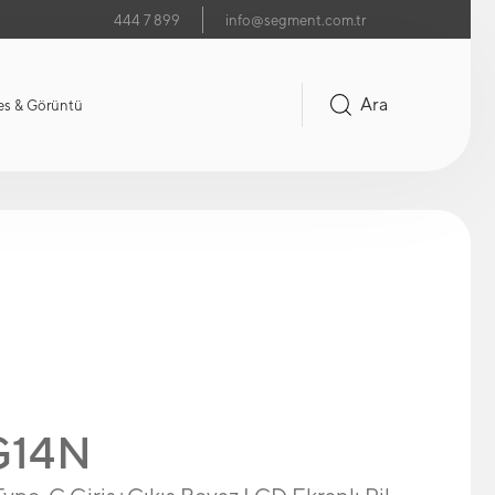
444 7 899
info@segment.com.tr
Ara
es & Görüntü
-G14N