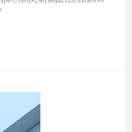
-C Giriş+Çıkış Beyaz LCD Ekranlı Pil
k