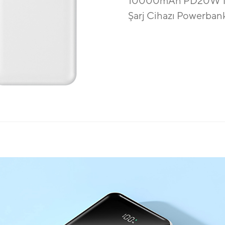
10000mAh PD20W Type
Şarj Cihazı Powerban