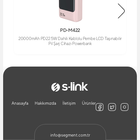
PD-M422
20000mAh PD22.5W Dahili Kablolu Pembe LCD Taşınabilir
Pil Şarj Cihazı Powerbank
Anasayfa
Hakkımızda
İletişim
Ürünler
info@segment.com.tr