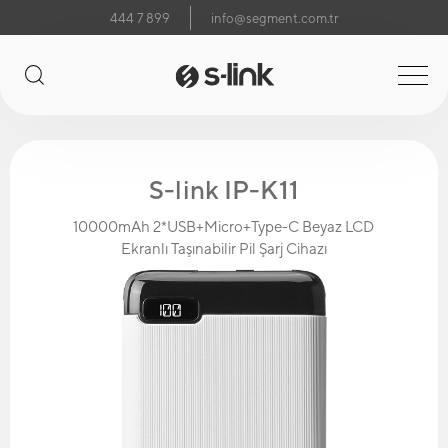
444 7 899
info@segment.com.tr
S-link IP-K11
10000mAh 2*USB+Micro+Type-C Beyaz LCD
Ekranlı Taşınabilir Pil Şarj Cihazı