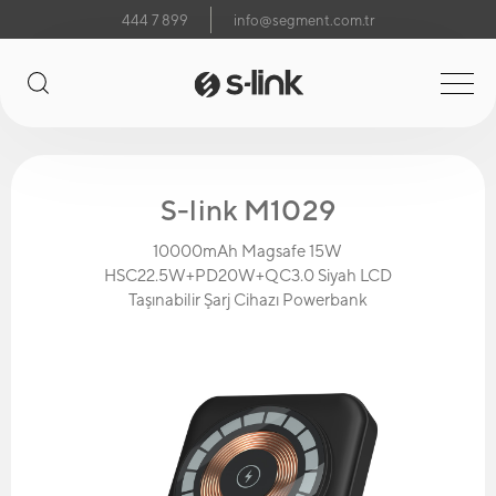
444 7 899
info@segment.com.tr
S-link M1029
10000mAh Magsafe 15W
HSC22.5W+PD20W+QC3.0 Siyah LCD
Taşınabilir Şarj Cihazı Powerbank