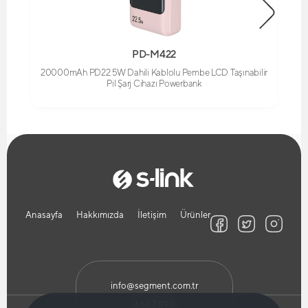
PD-M422
20000mAh PD22.5W Dahili Kablolu Pembe LCD Taşınabilir
Pil Şarj Cihazı Powerbank
Anasayfa
Hakkımızda
İletişim
Ürünler
info@segment.com.tr
444 7 899