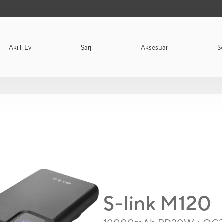
Akıllı Ev
Şarj
Aksesuar
S
S-link M120