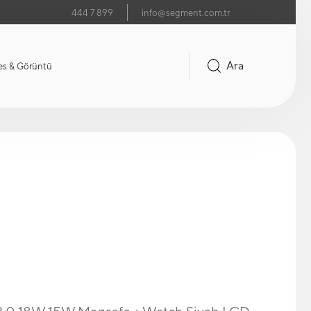
444 7 899
info@segment.com.tr
Ara
es & Görüntü