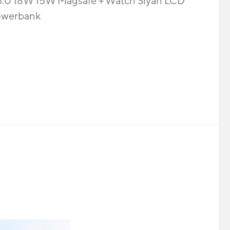
 18W 15W Magsafe + Watch Siyah LCD
 Powerbank