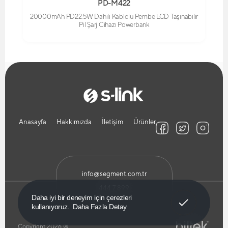
PD-M422
20000mAh PD22.5W Dahili Kablolu Pembe LCD Taşınabilir
Pil Şarj Cihazı Powerbank
Anasayfa
Hakkımızda
İletişim
Ürünler
info@segment.com.tr
444 7 899
Anladım!
Daha iyi bir deneyim için çerezleri
kullanıyoruz.
Daha Fazla Detay
Copyright 2026 ®