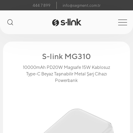
444 7 899
info@segment.com.tr
S-link MG310
10000mAh PD20W Magsafe 15W Kablosuz
Type-C Beyaz Taşınabilir Metal Şarj Cihazı
Powerbank