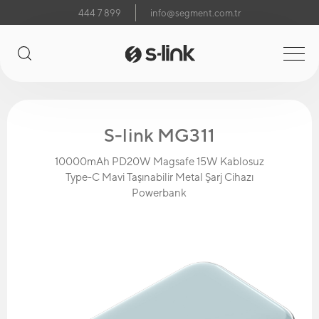
444 7 899
info@segment.com.tr
S-link MG311
10000mAh PD20W Magsafe 15W Kablosuz
Type-C Mavi Taşınabilir Metal Şarj Cihazı
Powerbank