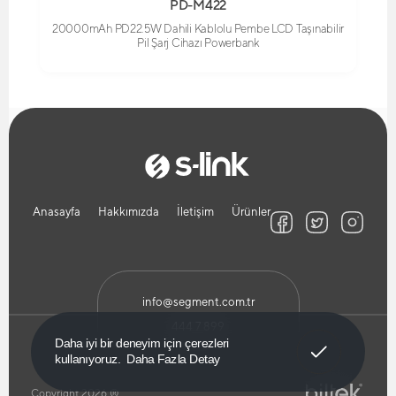
PD-M422
20000mAh PD22.5W Dahili Kablolu Pembe LCD Taşınabilir
Pil Şarj Cihazı Powerbank
Anasayfa
Hakkımızda
İletişim
Ürünler
info@segment.com.tr
444 7 899
Anladım!
Daha iyi bir deneyim için çerezleri
kullanıyoruz.
Daha Fazla Detay
Copyright 2026 ®