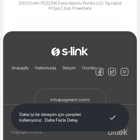
20000mAh PD22.5W Dahili Kablolu Pembe LCD Taşınabilir
Pil Şarj Cihazı Powerbank
Anasayfa
Hakkımızda
İletişim
Ürünler
info@segment.com.tr
444 7 899
Anladım!
Daha iyi bir deneyim için çerezleri
kullanıyoruz.
Daha Fazla Detay
Copyright 2026 ®