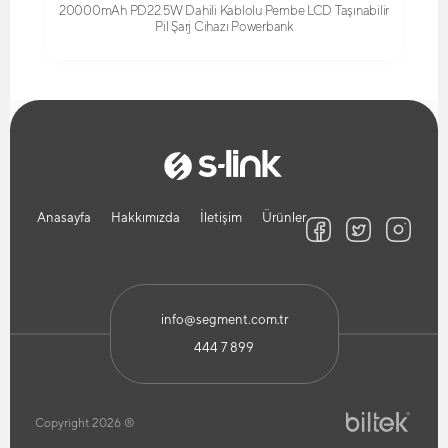
20000mAh PD22.5W Dahili Kablolu Pembe LCD Taşınabilir
Pil Şarj Cihazı Powerbank
Anasayfa
Hakkımızda
İletişim
Ürünler
info@segment.com.tr
444 7 899
Copyright 2026 ®