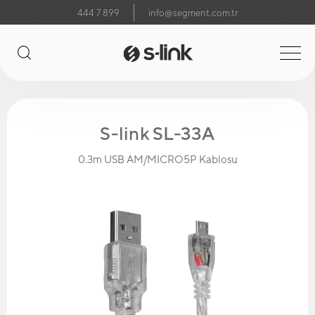
444 7 899
info@segment.com.tr
S-link SL-33A
0.3m USB AM/MICRO5P Kablosu