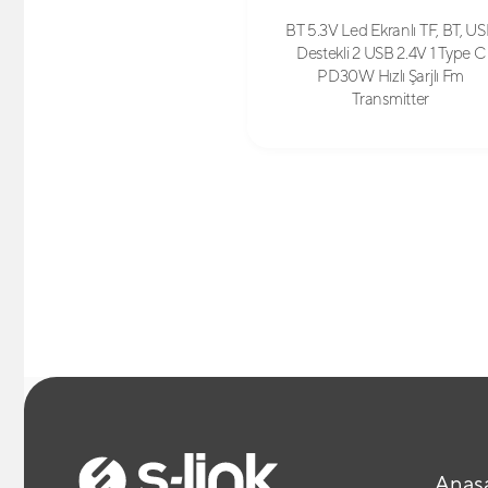
BT 5.3V Led Ekranlı TF, BT, U
Destekli 2 USB 2.4V 1 Type C
PD30W Hızlı Şarjlı Fm
Transmitter
Anas