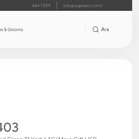
444 7 899
info@segment.com.tr
Ara
es & Görüntü
T403