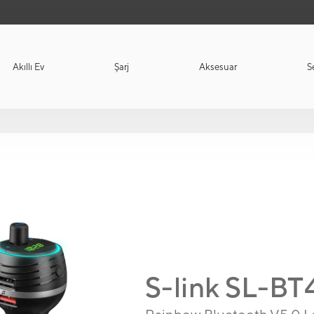
Akıllı Ev
Şarj
Aksesuar
S
S-link SL-B