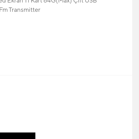
d Ekran Tf Kart 64G(Max) Çift USB
 Fm Transmitter