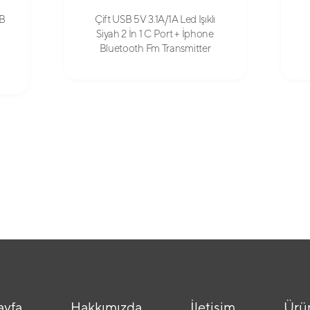
SB
Çift USB 5V 3.1A/1A Led Işıklı
Siyah 2 İn 1 C Port + İphone
Bluetooth Fm Transmitter
ayfa
Hakkımızda
İletişim
Ürü