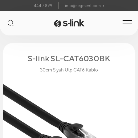
444 7 899
info@segment.com.tr
S-link SL-CAT6030BK
30cm Siyah Utp CAT6 Kablo