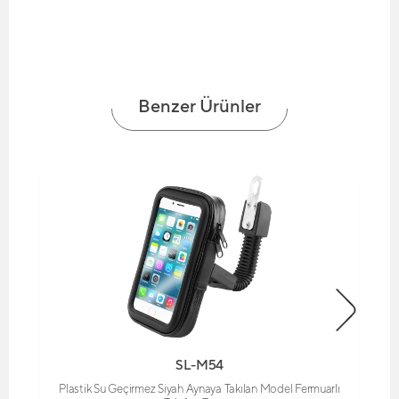
Benzer Ürünler
SL-M54
Plastik Su Geçirmez Siyah Aynaya Takılan Model Fermuarlı