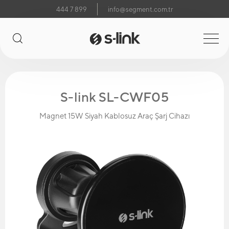
444 7 899
info@segment.com.tr
S-link SL-CWF05
Magnet 15W Siyah Kablosuz Araç Şarj Cihazı