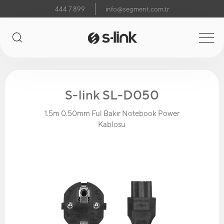
444 7 899
info@segment.com.tr
S-link SL-D050
1.5m 0.50mm Ful Bakır Notebook Power
Kablosu