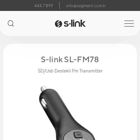
444 7 899
info@segment.com.tr
S-link SL-FM78
SD/Usb Destekli Fm Transmitter