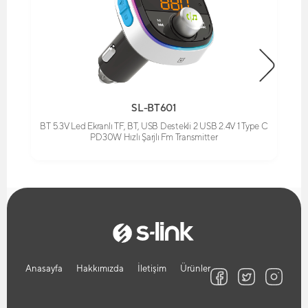
SL-BT601
BT 5.3V Led Ekranlı TF, BT, USB Destekli 2 USB 2.4V 1 Type C
PD30W Hızlı Şarjlı Fm Transmitter
Anasayfa
Hakkımızda
İletişim
Ürünler