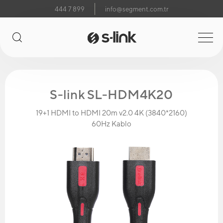
444 7 899
info@segment.com.tr
S-link SL-HDM4K20
19+1 HDMI to HDMI 20m v2.0 4K (3840*2160)
60Hz Kablo