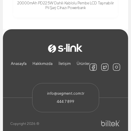
20000mAh PD22.5W Dahili Kablolu Pembe LCD Taşınabilir
Pil Şarj Cihazı Powerbank
Anasayfa
Hakkımızda
İletişim
Ürünler
info@segment.com.tr
444 7 899
Copyright 2026 ®