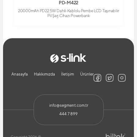
PD-M422
20000mAh PD22.5W Dahili Kablolu Pembe LCD Taşınabilir
Pil Şarj Cihazı Powerbank
Anasayfa
Hakkımızda
İletişim
Ürünler
info@segment.com.tr
444 7 899