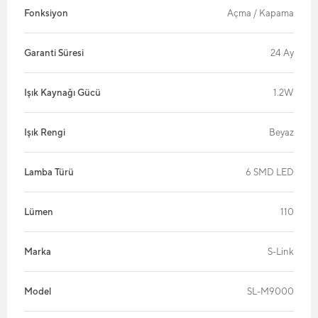
Fonksiyon
Açma / Kapama
Garanti Süresi
24 Ay
Işık Kaynağı Gücü
1.2W
Işık Rengi
Beyaz
Lamba Türü
6 SMD LED
Lümen
110
Marka
S-Link
Model
SL-M9000