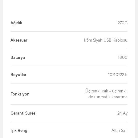
Ağırlık
270G
Aksesuar
1.5m Siyah USB Kablosu
Batarya
1800
Boyutlar
10*10*22.5
Üç renkli ışık + üç renkli
Fonksiyon
dokunmatik karartma
Garanti Süresi
24 Ay
Işık Rengi
Altın Sarı