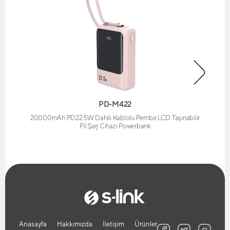
PD-M422
20000mAh PD22.5W Dahili Kablolu Pembe LCD Taşınabilir
Pil Şarj Cihazı Powerbank
Anasayfa
Hakkımızda
İletişim
Ürünler