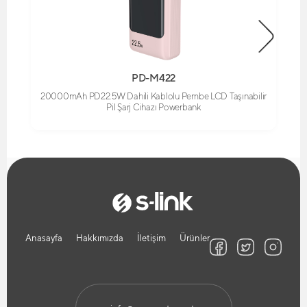
PD-M422
20000mAh PD22.5W Dahili Kablolu Pembe LCD Taşınabilir
Pil Şarj Cihazı Powerbank
Anasayfa
Hakkımızda
İletişim
Ürünler