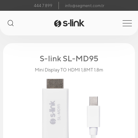
444 7 899
info@segment.com.tr
S-link SL-MD95
Mini Display TO HDMI 1,8MT 1.8m