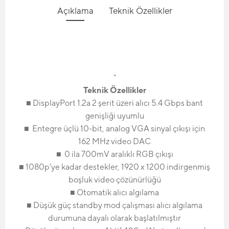
Açıklama
Teknik Özellikler
"
Teknik Özellikler
■ DisplayPort 1.2a 2 şerit üzeri alıcı 5.4 Gbps bant
genişliği uyumlu
■
Entegre üçlü 10-bit, analog VGA sinyal çıkışı için
162 MHz video DAC
■
0 ila 700mV aralıklı RGB çıkışı
■ 1080p’ye kadar destekler, 1920 x 1200 indirgenmiş
boşluk video çözünürlüğü
■ Otomatik alıcı algılama
■ Düşük güç standby mod çalışması alıcı algılama
durumuna dayalı olarak başlatılmıştır